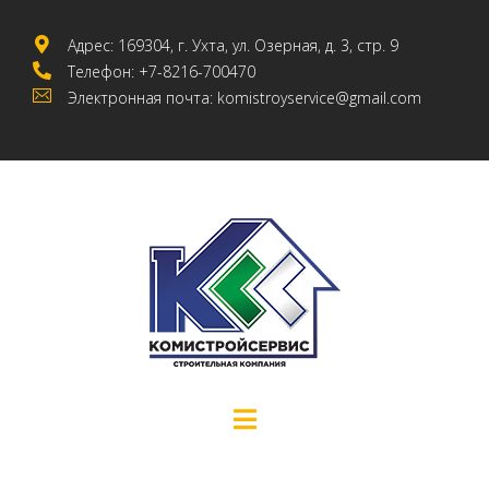
Адрес: 169304, г. Ухта, ул. Озерная, д. 3, стр. 9
Телефон: +7-8216-700470
Электронная почта: komistroyservice@gmail.com